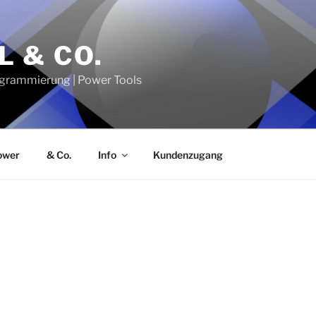
L & CO.
grammierung | Power Tools
ower
& Co.
Info
Kundenzugang