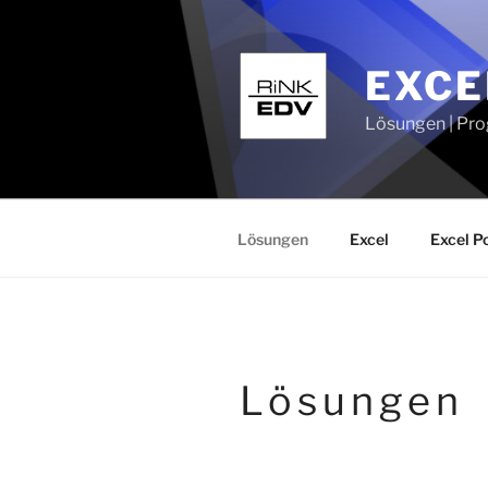
Zum
Inhalt
springen
EXCE
Lösungen | Pro
Lösungen
Excel
Excel P
Lösungen