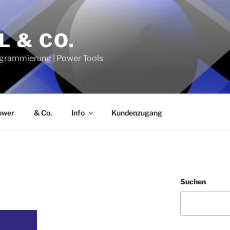
L & CO.
grammierung | Power Tools
ower
& Co.
Info
Kundenzugang
Suchen