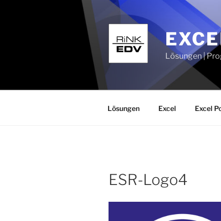
Zum
Inhalt
springen
EXCE
Lösungen | Pro
Lösungen
Excel
Excel P
ESR-Logo4