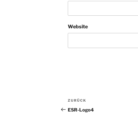
Website
Beitragsnavigation
Vorheriger
ZURÜCK
Beitrag
ESR-Logo4