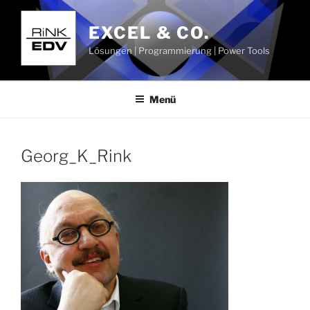
Zum
Inhalt
EXCEL & CO.
springen
Lösungen | Programmierung | Power Tools
Menü
Georg_K_Rink