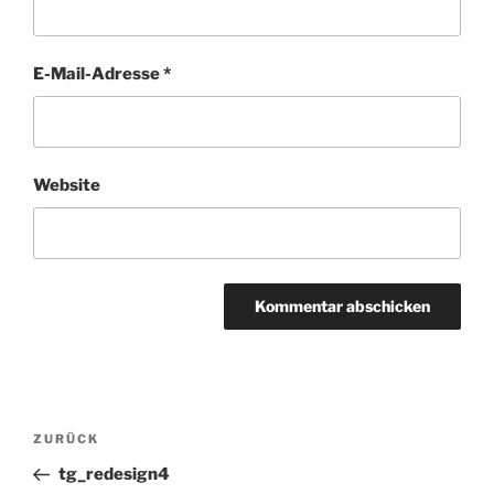
E-Mail-Adresse
*
Website
Beitragsnavigation
Vorheriger
ZURÜCK
Beitrag
tg_redesign4