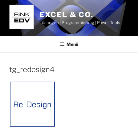
Zum
Inhalt
EXCEL & CO.
springen
Lösungen | Programmierung | Power Tools
Menü
tg_redesign4